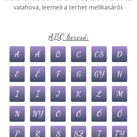
valahová, leemeli a terhet mellkasáról.
ABC kereső:
A
Á
B
C
CS
D
E
É
F
G
GY
H
I
Í
J
K
L
M
N
NY
O
Ó
Ö
Ő
P
R
S
SZ
T
TY