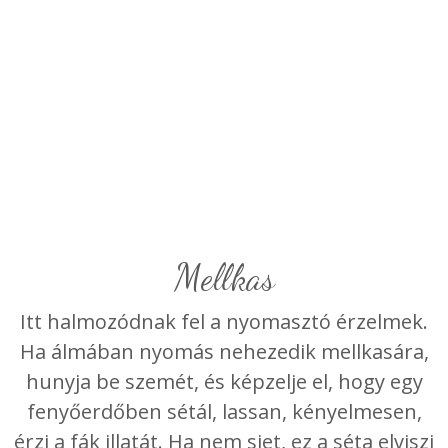
Mellkas
Itt halmozódnak fel a nyomasztó érzelmek.
Ha álmában nyomás nehezedik mellkasára,
hunyja be szemét, és képzelje el, hogy egy
fenyőerdőben sétál, lassan, kényelmesen,
érzi a fák illatát. Ha nem siet, ez a séta elviszi