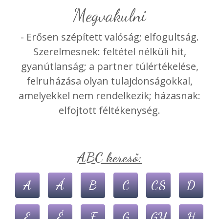
megvakulni
- Erősen szépített valóság; elfogultság.
Szerelmesnek: feltétel nélküli hit,
gyanútlanság; a partner túlértékelése,
felruházása olyan tulajdonságokkal,
amelyekkel nem rendelkezik; házasnak:
elfojtott féltékenység.
ABC kereső:
A
Á
B
C
CS
D
E
É
F
G
GY
H