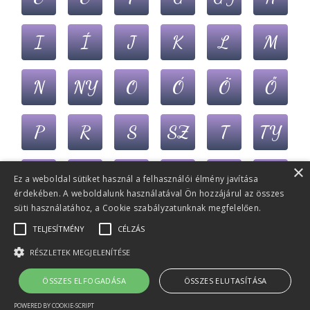
I
Í
J
K
L
M
N
NY
O
Ó
Ö
Ő
P
R
S
SZ
T
TY
×
U
Ú
Ü
Ű
V
Z
Ez a weboldal sütiket használ a felhasználói élmény javítása
érdekében. A weboldalunk használatával Ön hozzájárul az összes
süti használatához, a Cookie szabályzatunknak megfelelően.
ZS
TELJESÍTMÉNY
CÉLZÁS
RÉSZLETEK MEGJELENÍTÉSE
© 2022-2026 Álmoskönyv.eu
- Minden jog
ÖSSZES ELFOGADÁSA
ÖSSZES ELUTASÍTÁSA
(v1.1) (rf)
fenntartva!
POWERED BY COOKIE-SCRIPT