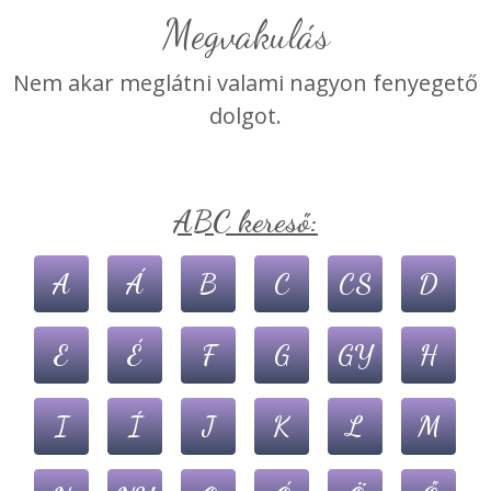
Megvakulás
Nem akar meglátni valami nagyon fenyegető
dolgot.
ABC kereső:
A
Á
B
C
CS
D
E
É
F
G
GY
H
I
Í
J
K
L
M