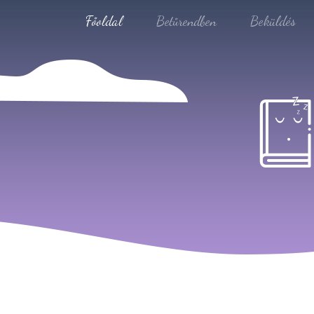
Főoldal
Betűrendben
Beküldés