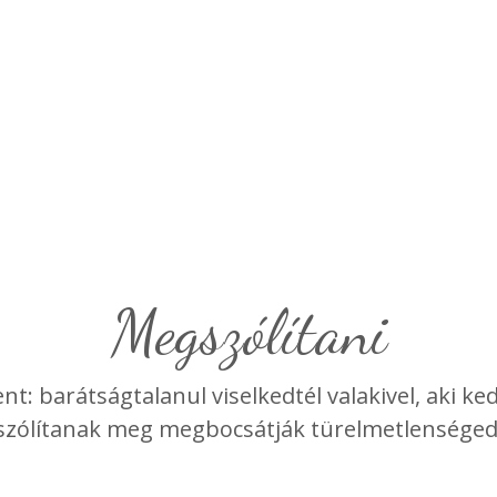
megszólítani
nt: barátságtalanul viselkedtél valakivel, aki 
szólítanak meg megbocsátják türelmetlenséged