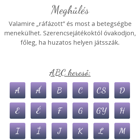
Meghűlés
Valamire „ráfázott” és most a betegségbe
menekülhet. Szerencsejátékoktól óvakodjon,
főleg, ha huzatos helyen játsszák.
ABC kereső:
A
Á
B
C
CS
D
E
É
F
G
GY
H
I
Í
J
K
L
M