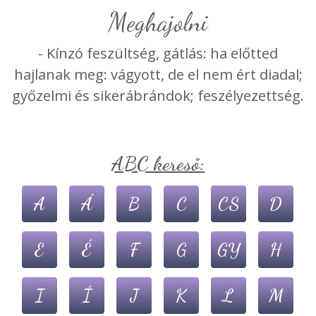
meghajolni
- Kínzó feszültség, gátlás: ha előtted
hajlanak meg: vágyott, de el nem ért diadal;
győzelmi és sikerábrándok; feszélyezettség.
ABC kereső:
A
Á
B
C
CS
D
E
É
F
G
GY
H
I
Í
J
K
L
M