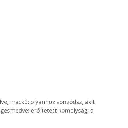
dve, mackó: olyanhoz vonzódsz, akit
Jegesmedve: erőltetett komolyság; a