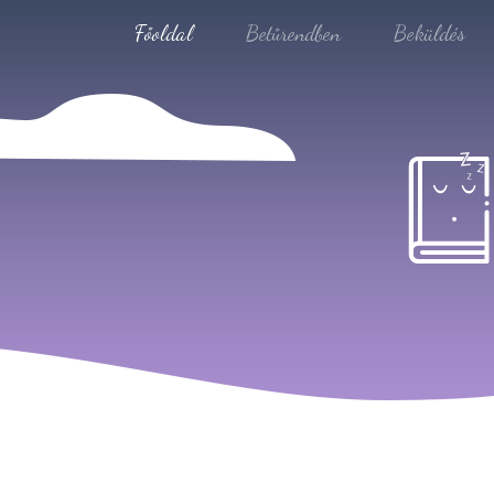
Főoldal
Betűrendben
Beküldés