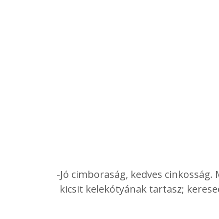
-Jó cimboraság, kedves cinkosság. 
kicsit kelekótyának tartasz; keres