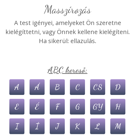
Masszírozás
A test igényei, amelyeket Ön szeretne
kielégíttetni, vagy Önnek kellene kielégíteni.
Ha sikerül: ellazulás.
ABC kereső:
A
Á
B
C
CS
D
E
É
F
G
GY
H
I
Í
J
K
L
M