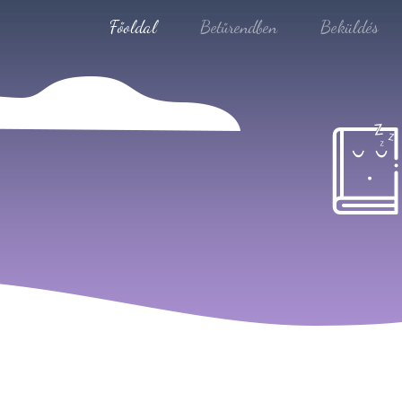
Főoldal
Betűrendben
Beküldés