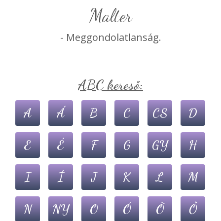
malter
- Meggondolatlanság.
ABC kereső:
A
Á
B
C
CS
D
E
É
F
G
GY
H
I
Í
J
K
L
M
N
NY
O
Ó
Ö
Ő