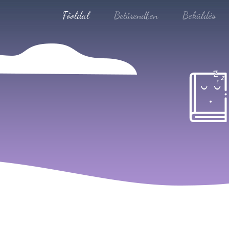
Főoldal
Betűrendben
Beküldés