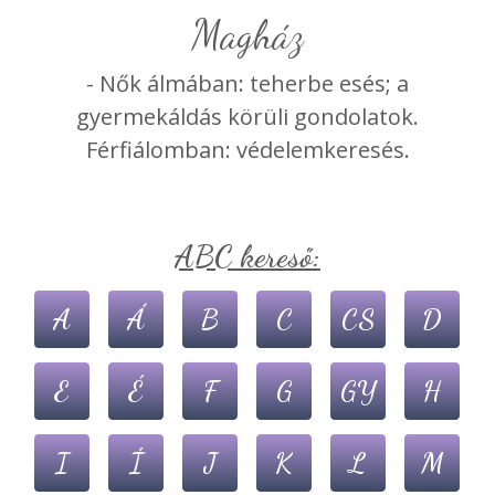
magház
- Nők álmában: teherbe esés; a
gyermekáldás körüli gondolatok.
Férfiálomban: védelemkeresés.
ABC kereső:
A
Á
B
C
CS
D
E
É
F
G
GY
H
I
Í
J
K
L
M