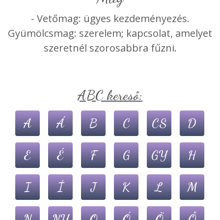
- Vetőmag: ügyes kezdeményezés.
Gyümölcsmag: szerelem; kapcsolat, amelyet
szeretnél szorosabbra fűzni.
ABC kereső:
A
Á
B
C
CS
D
E
É
F
G
GY
H
I
Í
J
K
L
M
N
NY
O
Ó
Ö
Ő