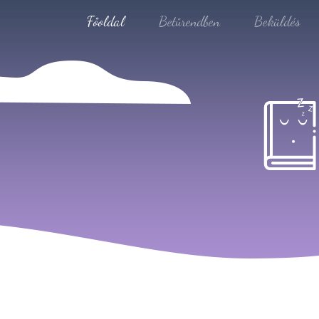
Főoldal
Betűrendben
Beküldés