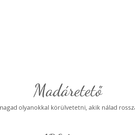
madáretető
magad olyanokkal körülvetetni, akik nálad ross