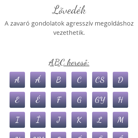
Lövedék
A zavaró gondolatok agresszív megoldáshoz
vezethetik.
ABC kereső:
A
Á
B
C
CS
D
E
É
F
G
GY
H
I
Í
J
K
L
M