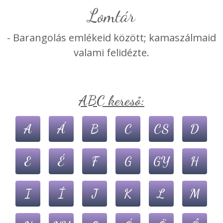
lomtár
- Barangolás emlékeid között; kamaszálmaid
valami felidézte.
ABC kereső:
A
Á
B
C
CS
D
E
É
F
G
GY
H
I
Í
J
K
L
M