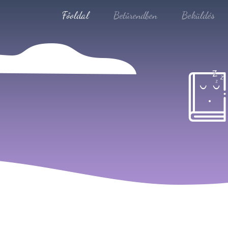
Főoldal
Betűrendben
Beküldés