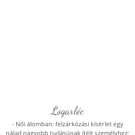
logarléc
- Női álomban: felzárkózási kísérlet egy
nálad nagyobb tudásúnak ítélt személyhez;