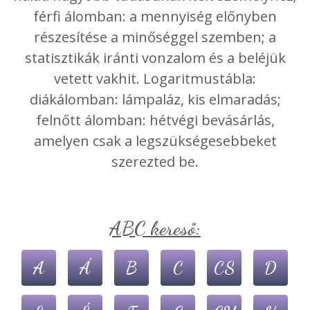
férfi álomban: a mennyiség előnyben
részesítése a minőséggel szemben; a
statisztikák iránti vonzalom és a beléjük
vetett vakhit. Logaritmustábla:
diákálomban: lámpaláz, kis elmaradás;
felnőtt álomban: hétvégi bevásárlás,
amelyen csak a legszükségesebbeket
szerezted be.
ABC kereső:
A
Á
B
C
CS
D