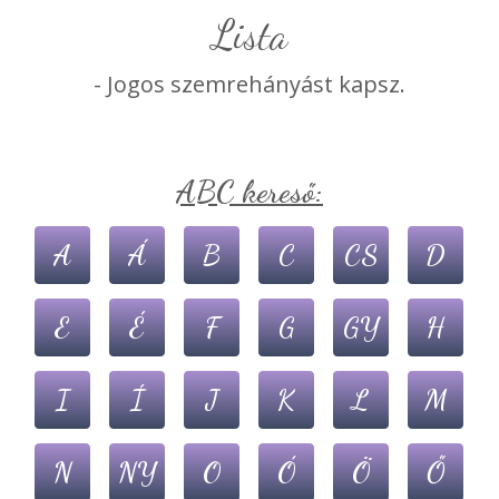
lista
- Jogos szemrehányást kapsz.
ABC kereső:
A
Á
B
C
CS
D
E
É
F
G
GY
H
I
Í
J
K
L
M
N
NY
O
Ó
Ö
Ő