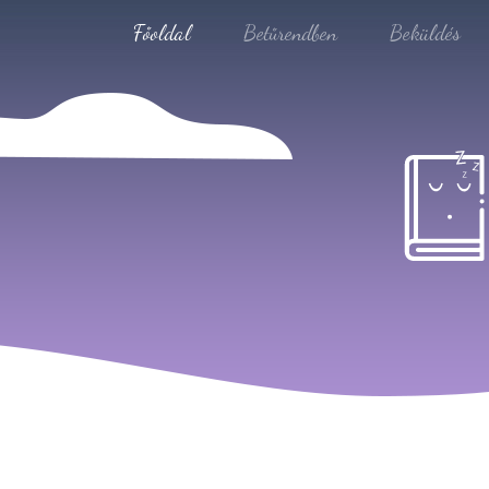
Főoldal
Betűrendben
Beküldés