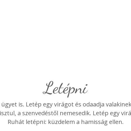
Letépni
 ügyet is. Letép egy virágot és odaadja valakine
tisztul, a szenvedéstől nemesedik. Letép egy virá
Ruhát letépni: küzdelem a hamisság ellen.