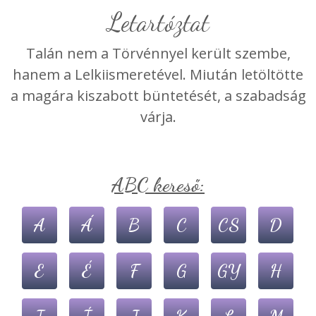
Letartóztat
Talán nem a Törvénnyel került szembe,
hanem a Lelkiismeretével. Miután letöltötte
a magára kiszabott büntetését, a szabadság
várja.
ABC kereső:
A
Á
B
C
CS
D
E
É
F
G
GY
H