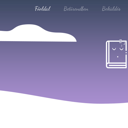
Főoldal
Betűrendben
Beküldés