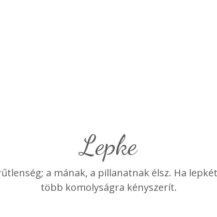
lepke
űtlenség; a mának, a pillanatnak élsz. Ha lepk
több komolyságra kényszerít.