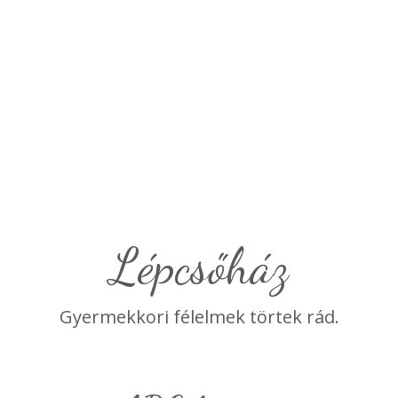
lépcsőház
Gyermekkori félelmek törtek rád.