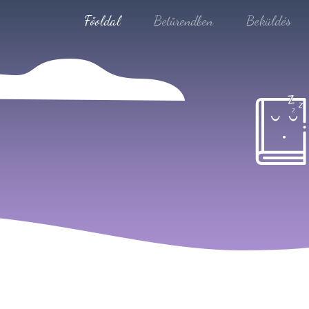
Főoldal
Betűrendben
Beküldés