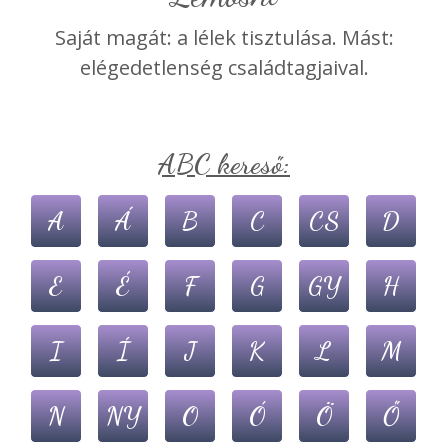
Saját magát: a lélek tisztulása. Mást:
elégedetlenség családtagjaival.
ABC kereső:
A
Á
B
C
CS
D
E
É
F
G
GY
H
I
Í
J
K
L
M
N
NY
O
Ó
Ö
Ő