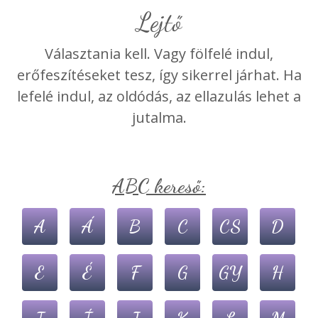
Lejtő
Választania kell. Vagy fölfelé indul,
erőfeszítéseket tesz, így sikerrel járhat. Ha
lefelé indul, az oldódás, az ellazulás lehet a
jutalma.
ABC kereső:
A
Á
B
C
CS
D
E
É
F
G
GY
H