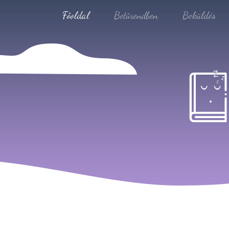
Főoldal
Betűrendben
Beküldés