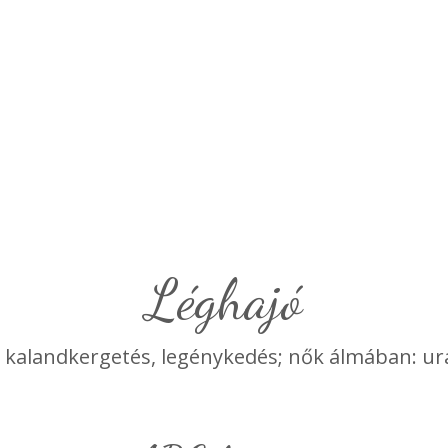
léghajó
 kalandkergetés, legénykedés; nők álmában: ur