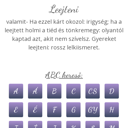
leejteni
valamit- Ha ezzel kárt okozol: irigység; ha a
leejtett holmi a tiéd és tönkremegy: olyantól
kaptad azt, akit nem szívelsz. Gyereket
leejteni: rossz lelkiismeret.
ABC kereső:
A
Á
B
C
CS
D
E
É
F
G
GY
H