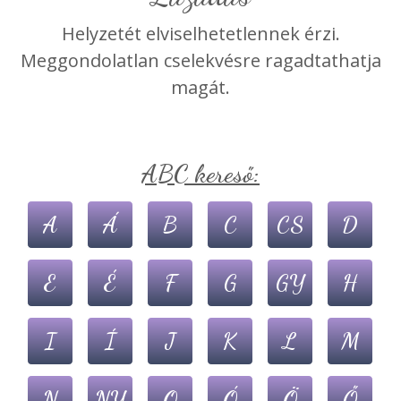
Helyzetét elviselhetetlennek érzi.
Meggondolatlan cselekvésre ragadtathatja
magát.
ABC kereső:
A
Á
B
C
CS
D
E
É
F
G
GY
H
I
Í
J
K
L
M
N
NY
O
Ó
Ö
Ő