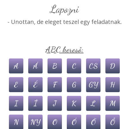
lapozni
- Unottan, de eleget teszel egy feladatnak.
ABC kereső:
A
Á
B
C
CS
D
E
É
F
G
GY
H
I
Í
J
K
L
M
N
NY
O
Ó
Ö
Ő