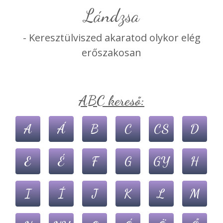
lándzsa
- Keresztülviszed akaratod olykor elég
erőszakosan
ABC kereső:
A
Á
B
C
CS
D
E
É
F
G
GY
H
I
Í
J
K
L
M