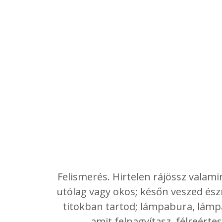
Felismerés. Hirtelen rájössz valam
utólag vagy okos; későn veszed ész
titokban tartod; lámpabura, lámpae
amit felnagyítasz, félreértes