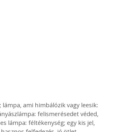
 lámpa, ami himbálózik vagy leesik:
Bányászlámpa: felismerésedet véded,
s lámpa: féltékenység; egy kis jel,
 hasznos felfedezés, jó ötlet.