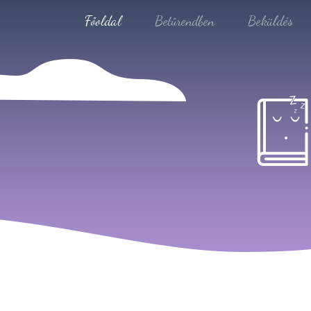
Főoldal
Betűrendben
Beküldés