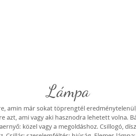
lámpa
ire, amin már sokat töprengtél eredménytelenül;
re azt, ami vagy aki hasznodra lehetett volna. 
rnyő: közel vagy a megoldáshoz. Csillogó, dísze
z. Csillár: szerelemféltés; hiúság. Elemes lámpa: