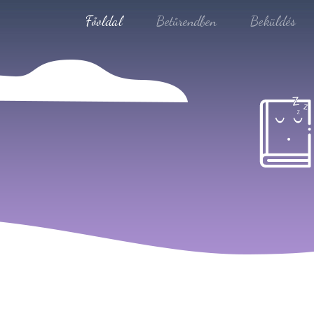
Főoldal
Betűrendben
Beküldés