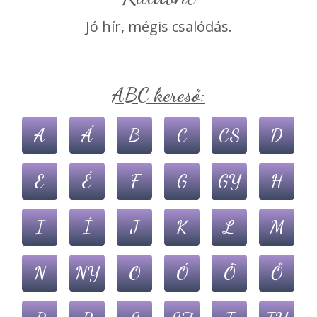
Jó hír, mégis csalódás.
ABC kereső:
A
Á
B
C
CS
D
E
É
F
G
GY
H
I
Í
J
K
L
M
N
NY
O
Ó
Ö
Ő