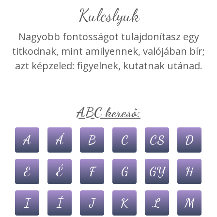
kulcslyuk
Nagyobb fontosságot tulajdonítasz egy
titkodnak, mint amilyennek, valójában bír;
azt képzeled: figyelnek, kutatnak utánad.
ABC kereső:
A
Á
B
C
CS
D
E
É
F
G
GY
H
I
Í
J
K
L
M