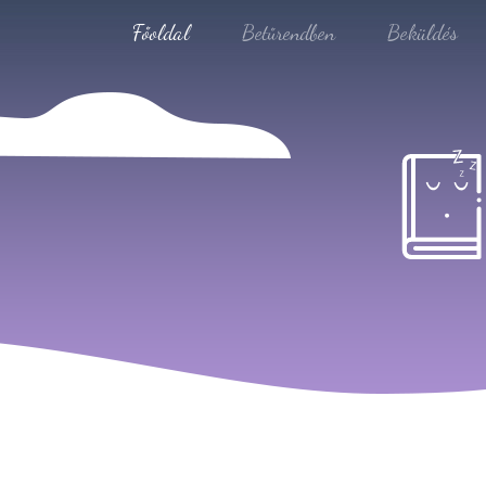
Főoldal
Betűrendben
Beküldés