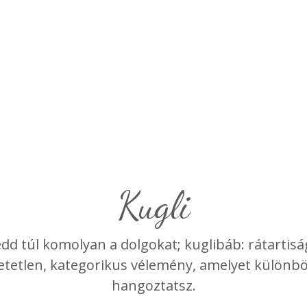
kugli
dd túl komolyan a dolgokat; kuglibáb: rátartisá
hetetlen, kategorikus vélemény, amelyet külön
hangoztatsz.