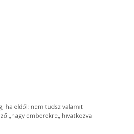
g; ha eldől: nem tudsz valamit
böző „nagy emberekre„ hivatkozva