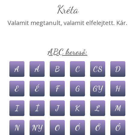
Kréta
Valamit megtanult, valamit elfelejtett. Kár.
ABC kereső:
A
Á
B
C
CS
D
E
É
F
G
GY
H
I
Í
J
K
L
M
N
NY
O
Ó
Ö
Ő