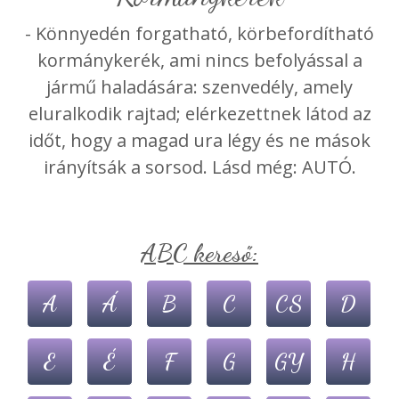
- Könnyedén forgatható, körbefordítható
kormánykerék, ami nincs befolyással a
jármű haladására: szenvedély, amely
eluralkodik rajtad; elérkezettnek látod az
időt, hogy a magad ura légy és ne mások
irányítsák a sorsod. Lásd még: AUTÓ.
ABC kereső:
A
Á
B
C
CS
D
E
É
F
G
GY
H