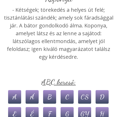
- Kétségek; törekedés a helyes út felé;
tisztánlátási szándék; amely sok fáradsággal
jár. A bátor gondolkodó álma. Koponya,
amelyet látsz és az lenne a sajátod:
látszólagos ellentmondás, amelyet jól
feloldasz; igen kiváló magyarázatot találsz
egy kérdésedre.
ABC kereső:
A
Á
B
C
CS
D
E
É
F
G
GY
H