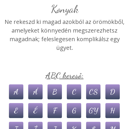
konyak
Ne rekeszd ki magad azokból az örömökből,
amelyeket könnyedén megszerezhetsz
magadnak; feleslegesen komplikálsz egy
ügyet.
ABC kereső:
A
Á
B
C
CS
D
E
É
F
G
GY
H