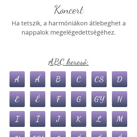
Koncert
Ha tetszik, a harmóniákon átlebeghet a
nappalok megelégedettségéhez.
ABC kereső:
A
Á
B
C
CS
D
E
É
F
G
GY
H
I
Í
J
K
L
M