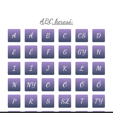
ABC kereső:
A
Á
B
C
CS
D
E
É
F
G
GY
H
I
Í
J
K
L
M
N
NY
O
Ó
Ö
Ő
P
R
S
SZ
T
TY