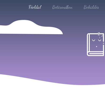
Főoldal
Betűrendben
Beküldés