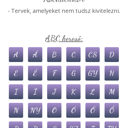
- Tervek, amelyeket nem tudsz kivitelezni.
ABC kereső:
A
Á
B
C
CS
D
E
É
F
G
GY
H
I
Í
J
K
L
M
N
NY
O
Ó
Ö
Ő