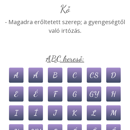
kő
- Magadra erőltetett szerep; a gyengeségtől
való irtózás.
ABC kereső:
A
Á
B
C
CS
D
E
É
F
G
GY
H
I
Í
J
K
L
M