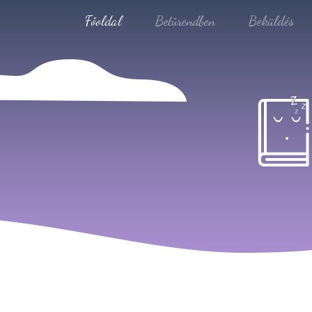
Főoldal
Betűrendben
Beküldés