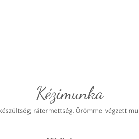
kézimunka
lkészültség; rátermettség. Örömmel végzett mu