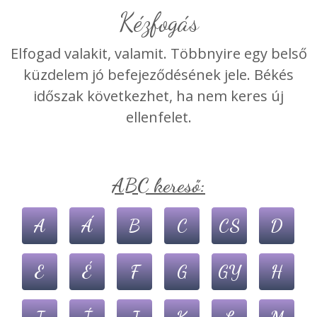
Kézfogás
Elfogad valakit, valamit. Többnyire egy belső
küzdelem jó befejeződésének jele. Békés
időszak következhet, ha nem keres új
ellenfelet.
ABC kereső:
A
Á
B
C
CS
D
E
É
F
G
GY
H