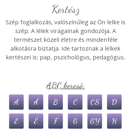
Kertész
Szép foglalkozás, valószínűleg az Ön lelke is
szép. A lélek virágainak gondozója. A
természet közeli életre és mindenféle
alkotásra bíztatja. Ide tartoznak a lelkek
kertészei is: pap, pszichológus, pedagógus.
ABC kereső:
A
Á
B
C
CS
D
E
É
F
G
GY
H