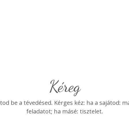
kéreg
od be a tévedésed. Kérges kéz: ha a sajátod: má
feladatot; ha másé: tisztelet.