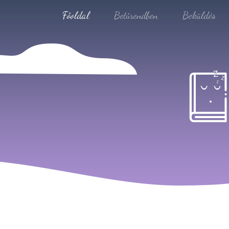
Főoldal
Betűrendben
Beküldés