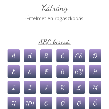
kátrány
-Értelmetlen ragaszkodás.
ABC kereső:
A
Á
B
C
CS
D
E
É
F
G
GY
H
I
Í
J
K
L
M
N
NY
O
Ó
Ö
Ő