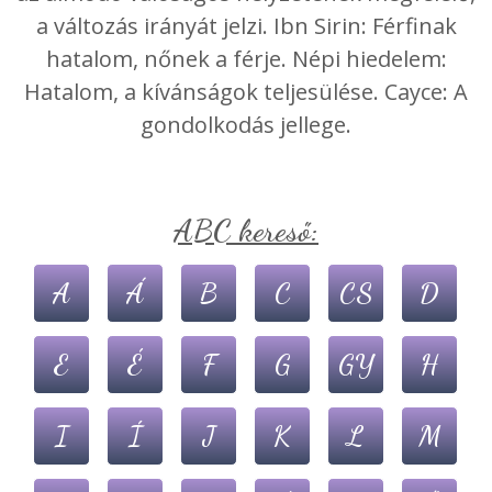
a változás irányát jelzi. Ibn Sirin: Férfinak
hatalom, nőnek a férje. Népi hiedelem:
Hatalom, a kívánságok teljesülése. Cayce: A
gondolkodás jellege.
ABC kereső:
A
Á
B
C
CS
D
E
É
F
G
GY
H
I
Í
J
K
L
M